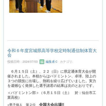
令和６年度宮城県高等学校定時制通信制体育大
会
投稿日時 : 2024/07/03
編集者Ｃ
カテゴリ:
６月１５日（土）、２２（日）に県定通体育大会が開
催されました。本校からはバドミントン、卓球、陸上の
３つの競技に出場し、熱戦を繰り広げていました。実力
を遺憾なく発揮した選手諸君の結果は次のとおりです。
＜バドミントン部＞（６月１５日（土） 於：仙台市工
業高校）
全国大会出場!!
○男子個人 第２位