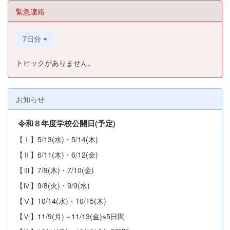
緊急連絡
7日分
トピックがありません。
お知らせ
令和８年度学校公開日(予定
)
【Ⅰ】5/13(水)・5/14(木)
【Ⅱ】6/11(木)・6/12(金)
【Ⅲ】7/9(木)・7/10(金)
【Ⅳ】9/8(火)・9/9(水)
【Ⅴ】10/14(水)・10/15(木)
【Ⅵ】11/9(月)～11/13(金)※5日間