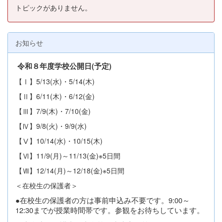
トピックがありません。
お知らせ
令和８年度学校公開日(予定
)
【Ⅰ】5/13(水)・5/14(木)
【Ⅱ】6/11(木)・6/12(金)
【Ⅲ】7/9(木)・7/10(金)
【Ⅳ】9/8(火)・9/9(水)
【Ⅴ】10/14(水)・10/15(木)
【Ⅵ】11/9(月)～11/13(金)※5日間
【Ⅶ】12/14(月)～12/18(金)※5日間
＜在校生の保護者＞
●在校生の保護者の方は事前申込み不要です。
9:00～
12:30までが授業時間帯です。参観をお待ちしています。