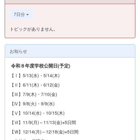
7日分
トピックがありません。
お知らせ
令和８年度学校公開日(予定
)
【Ⅰ】5/13(水)・5/14(木)
【Ⅱ】6/11(木)・6/12(金)
【Ⅲ】7/9(木)・7/10(金)
【Ⅳ】9/8(火)・9/9(水)
【Ⅴ】10/14(水)・10/15(木)
【Ⅵ】11/9(月)～11/13(金)※5日間
【Ⅶ】12/14(月)～12/18(金)※5日間