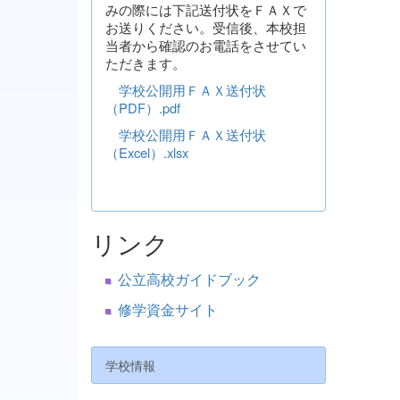
みの際には下記送付状をＦＡＸで
お送りください。受信後、本校担
当者から確認のお電話をさせてい
ただきます。
学校公開用ＦＡＸ送付状
（PDF）.pdf
学校公開用ＦＡＸ送付状
（Excel）.xlsx
リンク
公立高校ガイドブック
修学資金サイト
学校情報