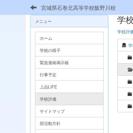
宮城県石巻北高等学校飯野川校
学
メニュー
学校評
ホーム
学
学校の様子
緊急連絡掲示板
行事予定
上品LIFE
学校評価
サイトマップ
部活動方針