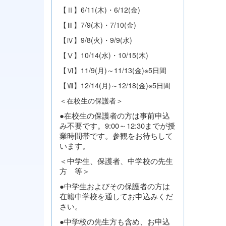
【Ⅱ】6/11(木)・6/12(金)
【Ⅲ】7/9(木)・7/10(金)
【Ⅳ】9/8(火)・9/9(水)
【Ⅴ】10/14(水)・10/15(木)
【Ⅵ】11/9(月)～11/13(金)※5日間
【Ⅶ】12/14(月)～12/18(金)※5日間
＜在校生の保護者＞
●在校生の保護者の方は事前申込
み不要です。
9:00～12:30までが授
業時間帯です。参観をお待ちして
います。
＜中学生、保護者、中学校の先生
方 等＞
●中学生およびその保護者の方は
在籍中学校を通してお申込みくだ
さい。
●中学校の先生方も含め、お申込