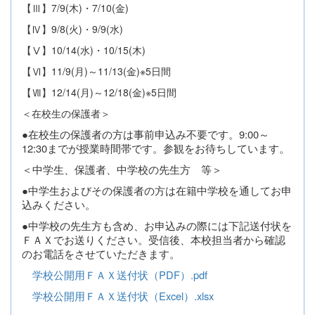
【Ⅲ】7/9(木)・7/10(金)
【Ⅳ】9/8(火)・9/9(水)
【Ⅴ】10/14(水)・10/15(木)
【Ⅵ】11/9(月)～11/13(金)※5日間
【Ⅶ】12/14(月)～12/18(金)※5日間
＜在校生の保護者＞
●在校生の保護者の方は事前申込み不要です。
9:00～
12:30までが授業時間帯です。参観をお待ちしています。
＜中学生、保護者、中学校の先生方 等＞
●中学生およびその保護者の方は在籍中学校を通してお申
込みください。
●中学校の先生方も含め、お申込みの際には下記送付状を
ＦＡＸでお送りください。受信後、本校担当者から確認
のお電話をさせていただきます。
学校公開用ＦＡＸ送付状（PDF）.pdf
学校公開用ＦＡＸ送付状（Excel）.xlsx