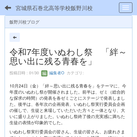
宮城県石巻北高等学校飯野川校
Toggl
飯野川校ブログ
令和7年度いぬわし祭 「絆～
思い出に残る青春を」
投稿日時 : 01/30
編集者O
カテゴリ:
10月24日（金）「絆～思い出に残る青春を」をテーマに、今
年度のいぬわし祭が開催されました。前半は、ゼミ（総合的
な探求の時間）の発表を各ゼミごとにステージで発表しまし
た。後半は、各年次の企画発表、いぬわし祭実行委員会企画
の催しで、生徒と来場していただいた方々と一体となり、大
いに盛り上がりました。いぬわし祭終了後の充実感に満ちた
生徒の表情が印象的でした。
いぬわし祭実行委員会の皆さん、生徒の皆さん、お疲れさま